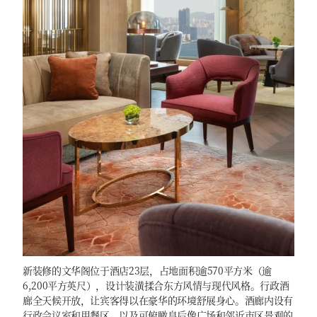
新装修的文华阁位于酒店23层，占地面积逾570平方米（逾
6,200平方英尺），设计装潢揉合东方风情与现代风格。行政酒
廊全天候开放，让宾客得以在豪华的环境舒展身心。酒廊内设有
行政会议室和用餐区，以及可俯瞰皇后像广场和邻近市区景观的