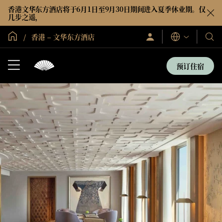
香港文华东方酒店将于6月1日至9月30日期间进入夏季休业期。仅
几步之遥，
全球首页
香港 – 文华东方酒店
登
我
语
录/
言
们
立
即
的
预订住宿
加
酒
入
店
和
度
假
村