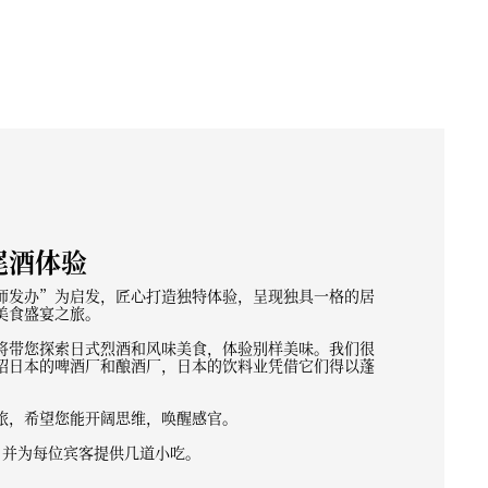
尾酒体验
师发办”为启发，匠心打造独特体验，呈现独具一格的居
美食盛宴之旅。
师团队将带您探索日式烈酒和风味美食，体验别样美味。我们很
绍日本的啤酒厂和酿酒厂，日本的饮料业凭借它们得以蓬
旅，希望您能开阔思维，唤醒感官。
，并为每位宾客提供几道小吃。