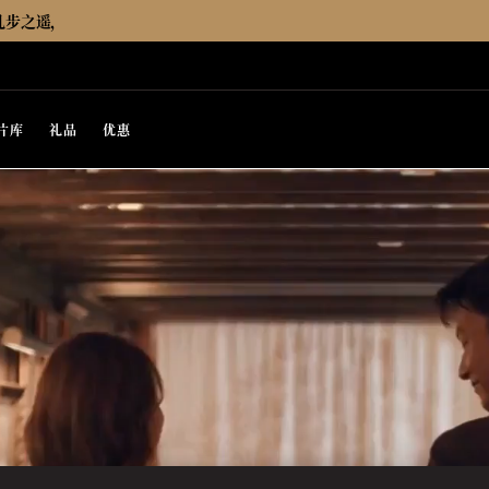
几步之遥，
片库
礼品
优惠