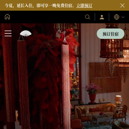
今夏，延长入住，即可享一晚免费住宿。
立即预订
全球首页
登
我
语
录/
们
言
立
的
即
预订住宿
加
酒
入
店
和
度
假
村