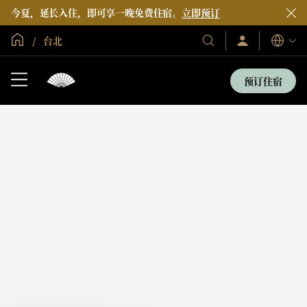
今夏，延长入住，即可享一晚免费住宿。
立即预订
全球首页
台北
登
我
语
录/
们
言
立
的
即
预订住宿
加
酒
入
店
和
度
假
村