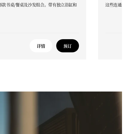
师款书桌/餐桌及沙发组合。带有独立浴缸和
这些连通的豪华
详情
预订