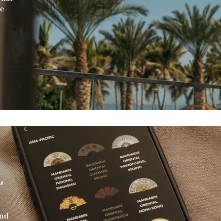
te
L
and