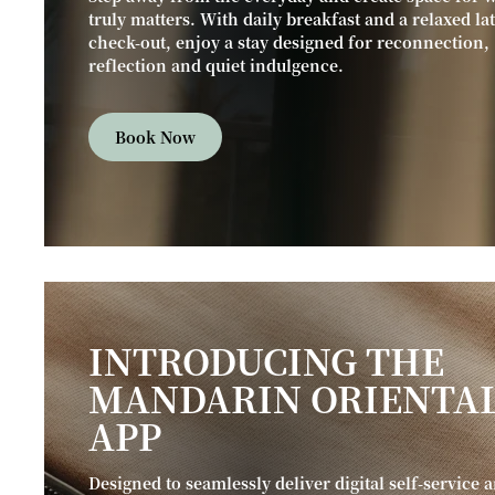
truly matters. With daily breakfast and a relaxed la
check-out, enjoy a stay designed for reconnection,
reflection and quiet indulgence.
Book Now
INTRODUCING THE
MANDARIN ORIENTA
APP
Designed to seamlessly deliver digital self-service 