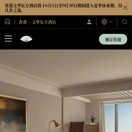
香港文华东方酒店将于6月1日至9月30日期间进入夏季休业期。仅
几步之遥，
全球首页
香港 – 文华东方酒店
登
我
语
录/
言
们
立
即
的
预订住宿
加
酒
入
店
和
度
假
村