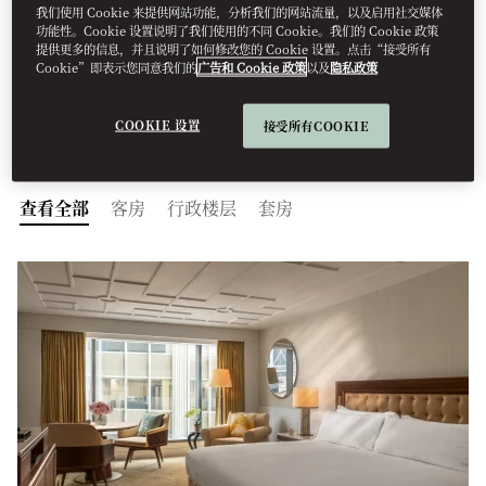
我们使用 Cookie 来提供网站功能，分析我们的网站流量，以及启用社交媒体
Report Hong Kong》Best of the Best -“香港特区标志
功能性。Cookie 设置说明了我们使用的不同 Cookie。我们的 Cookie 政策
性海滨地标”、2025年“全球50佳酒店”第41位。
提供更多的信息，并且说明了如何修改您的 Cookie 设置。点击“接受所有
Cookie”即表示您同意我们的
广告和 Cookie 政策
以及
隐私政策
COOKIE 设置
接受所有COOKIE
查看全部
客房
行政楼层
套房