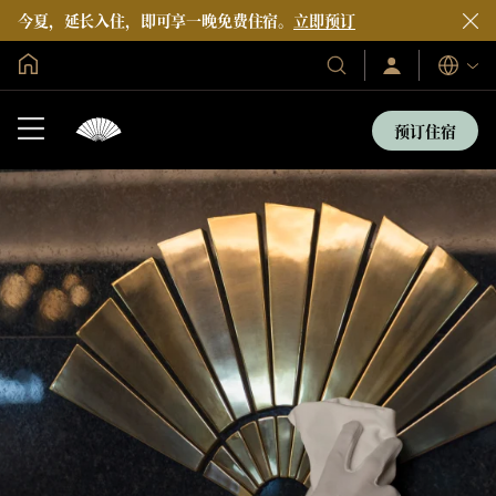
今夏，延长入住，即可享一晚免费住宿。
立即预订
全球首页
登
我
语
录/
们
言
立
的
即
预订住宿
加
酒
入
店
和
度
假
村