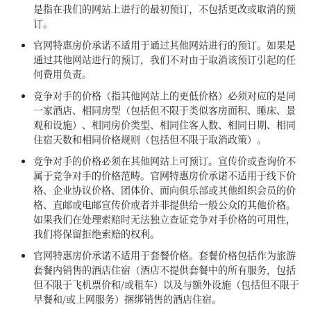
是指在我们的网站上进行的最初预订，不包括更改或取消的预
订。
官网特惠房价承诺不适用于通过其他网站进行的预订。如果是
通过其他网站进行的预订，我们不对由于取消该预订引起的任
何费用负责。
竞争对手的价格（指其他网站上的更低价格）必须对应的是同
一家酒店、相同房型（包括但不限于类似客房面积、睡床、景
观和设施）、相同房价类型、相同住客人数、相同日期、相同
住宿天数和相同价格规则（包括但不限于取消政策）。
竞争对手的价格必须在其他网站上可预订。宣传价或查询价不
属于竞争对手的价格范畴。官网特惠房价承诺不适用于线下价
格、企业协议价格、团体价、面向俱乐部或其他组织会员的价
格、直邮或电邮宣传价或者并非提供给一般公众的其他价格。
如果我们在处理索赔时无法独立查证竞争对手价格的可用性，
我们将保留拒绝索赔的权利。
官网特惠房价承诺不适用于套餐价格。套餐价格包括作为旅游
套餐内销售的酒店住宿（酒店不提供套餐中的所有服务，包括
但不限于飞机票价和/或租车）以及与额外设施（包括但不限于
早餐和/或上网服务）捆绑销售的酒店住宿。