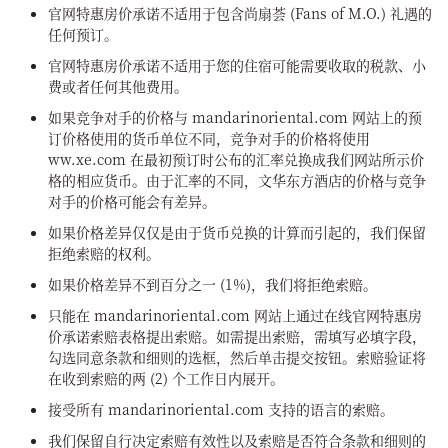
官网特惠房价承诺不适用于包含尚扇荟 (Fans of M.O.) 礼遇的
任何预订。
官网特惠房价承诺不适用于您的住宿可能需要收取的税款、小
费或者任何其他费用。
如果竞争对手的价格与 mandarinoriental.com 网站上的预
订价格使用的货币单位不同，竞争对手的价格将使用
ww.xe.com 在最初预订时公布的汇率兑换成我们网站所示价
格的相应货币。由于汇率的不同，文华东方酒店的价格与竞争
对手的价格可能会有差异。
如果价格差异仅仅是由于货币兑换的计算而引起的，我们保留
拒绝索赔的权利。
如果价格差异不到百分之一 (1%)，我们将拒绝索赔。
只能在 mandarinoriental.com 网站上通过在线官网特惠房
价承诺索赔表格提出索赔。如需提出索赔，需填写必填字段，
勾选同意条款和细则的选框，然后单击提交按钮。索赔验证将
在收到索赔的两 (2) 个工作日内展开。
接受所有 mandarinoriental.com 支持的语言的索赔。
我们保留自行决定索赔有效性以及索赔是否符合条款和细则的