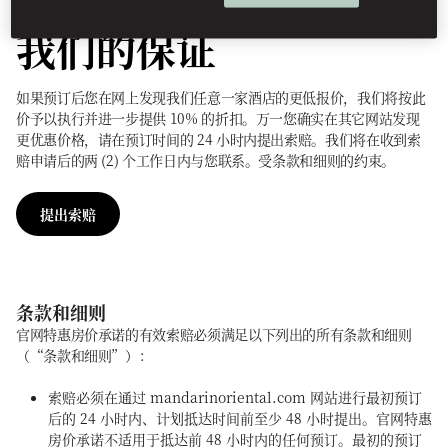
我们的保证
如果预订后您在网上发现我们任意一家酒店的更低报价，我们将按此
价予以执行并进一步提供 10% 的折扣。万一您确实在其它网站发现
更优惠价格，请在预订时间的 24 小时内提出索赔。我们将在收到索
赔申请后的两 (2) 个工作日内与您联系。受条款和细则的约束。
提出索赔
条款和细则
官网特惠房价承诺的有效索赔必须满足以下列出的所有条款和细则
（“条款和细则”）：
索赔必须在通过 mandarinoriental.com 网站进行最初预订
后的 24 小时内、计划抵达时间前至少 48 小时提出。官网特惠
房价承诺不适用于抵达前 48 小时内的任何预订。最初的预订