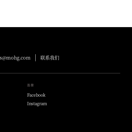
ons@mohg.com
联系我们
连接
Facebook
Instagram