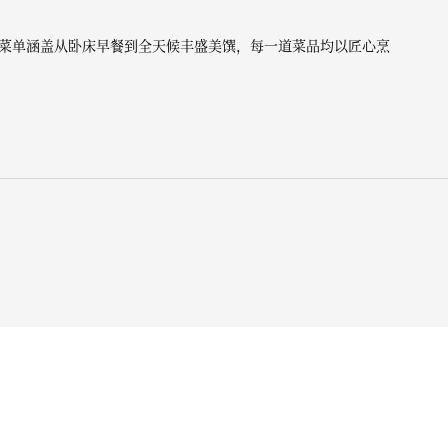
菜单涵盖从卧床早餐到全天候丰盛美馔，每一道菜品均以匠心烹