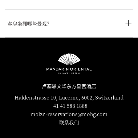
预订团队可协助您安排无障碍客房。
可以。酒店提供连通房，非常适合家庭或大型团体共住。如需预
订您的心仪住宿，请提前联系预订团队。
客房坐拥哪些景观？
卢塞恩文华东方皇宫酒店的客房和套房坐拥卢塞恩湖景和壮丽城
景。可欣赏湖景的客房设有阳台或露台，宾客可尽情饱览湖畔美
景，而其他客房则俯瞰卢塞恩的屋顶与城市风光。
多间套房还可同时饱览湖泊与四周山峦美景，营造更加沉浸式的
瑞士风光体验。
卢塞恩文华东方皇宫酒店
Haldenstrasse 10, Lucerne, 6002, Switzerland
+41 41 588 1888
molzn-reservations@mohg.com
联系我们