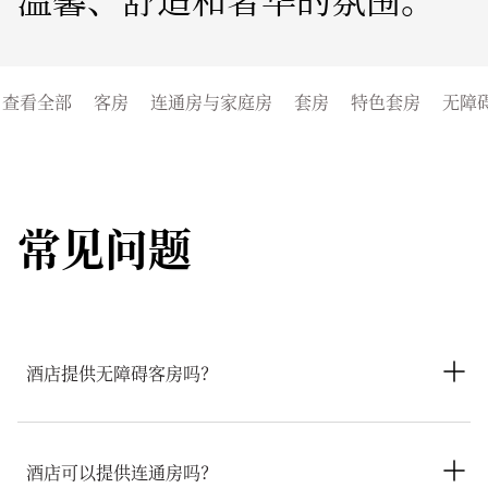
查看全部
客房
连通房与家庭房
套房
特色套房
无障
常见问题
酒店提供无障碍客房吗？
卢塞恩文华东方皇宫酒店提供无障碍客房，旨在打造舒适而包容
的住宿体验。配备无障碍浴室、扶手、电视字幕和无障碍淋浴
酒店可以提供连通房吗？
间。