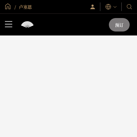
全球首页
卢塞恩
登
我
语
录/
言
们
立
即
的
预订
加
酒
入
店
和
度
假
村