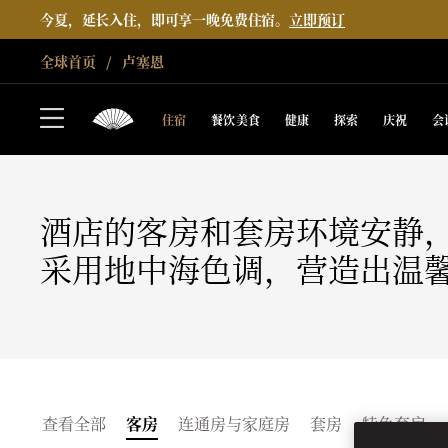
今夏，延长入住，即可享一晚免费住宿。
立即预订
全球首页
卢塞恩
卢塞恩
住宿
住宿
餐饮美食
健康
探索
庆祝
会
酒店的客房和套房环境安静
采用地中海色调，营造出温
查看全部
客房
连通房与家庭房
套房
特色套房