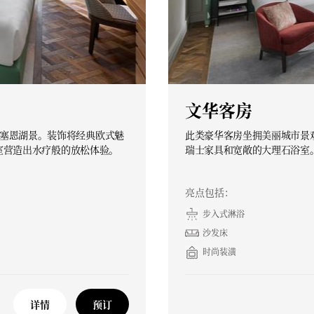
文华客房
塞恩湖景。装饰将经典欧式魅
此类豪华客房坐拥美丽城市景
浴室营造出水疗般的放松体验。
瑞士家具和宽敞的大理石浴室
亮点包括：
步入式淋浴
沙发床
时尚装潢
详情
预订