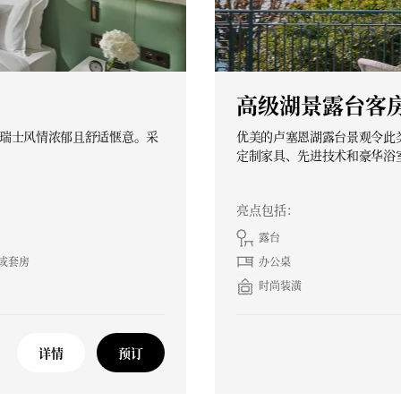
高级湖景露台客
瑞士风情浓郁且舒适惬意。采
优美的卢塞恩湖露台景观令此
定制家具、先进技术和豪华浴
亮点包括：
露台
或套房
办公桌
时尚装潢
详情
预订