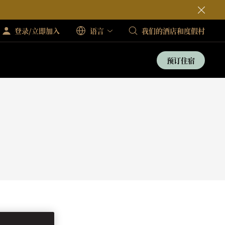
登录/立即加入
语言
我们的酒店和度假村
预订住宿
，