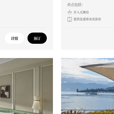
亮点包括：
步入式淋浴
提供连通客房或套房
详情
预订