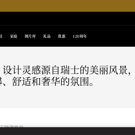
议
家庭
图片库
礼品
优惠
120周年
，设计灵感源自瑞士的美丽风景
馨、舒适和奢华的氛围。
无障碍客房