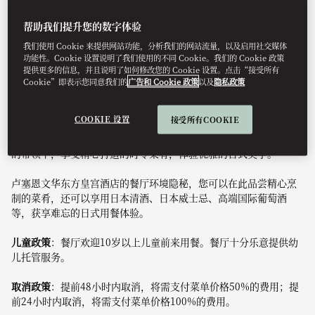
帮助我们提升您的数字体验
我们使用 Cookie 来提供网站功能，分析我们的网站流量，以及启用社交媒体
在这间精致奢华的餐厅内，宾客将享用米其林星级日式厨师发办美
功能性。Cookie 设置说明了我们使用的不同 Cookie。我们的 Cookie 政策
食。在这个环境私密、氛围独特的空间内，主厨Yutaka
提供更多的信息，并且说明了如何修改您的 Cookie 设置。点击“接受所有
Kobayashi凭借其数十年经验积累的传统日本烹饪技巧，精心烹制
Cookie”即表示您同意我们的
广告和 Cookie 政策
以及
隐私政策
优质的时令食材。
COOKIE 设置
接受所有COOKIE
餐厅主理厨师发办料理，供应精致优雅的日本料理，展现主厨精湛
的烹饪技巧和丰富的美食经验。宾客可在主厨Yutaka Kobayashi
的带领下，享受精心打造的时令菜肴，体验优雅的日式美学。
卢塞恩文华东方皇宫酒店的餐厅环境隐秘，您可以在此品尝精心烹
制的菜肴，还可以享用日本清酒、日本威士忌、高端国际葡萄酒
等，获享难忘的日式用餐体验。
儿童政策
：餐厅欢迎10岁以上儿童前来用餐。餐厅十分乐意提供幼
儿托管服务。
取消政策
：提前48小时内取消，将需支付菜单价格50%的费用；提
前24小时内取消，将需支付菜单价格100%的费用。