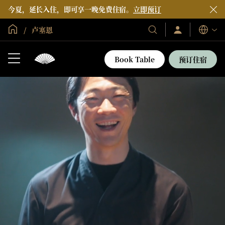
今夏，延长入住，即可享一晚免费住宿。
立即预订
全球首页
卢塞恩
登
我
语
录/
们
言
立
的
即
Book Table
预订住宿
加
酒
入
店
和
度
假
村