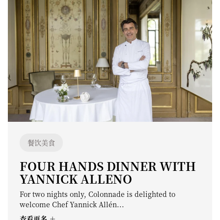
餐饮美食
FOUR HANDS DINNER WITH
YANNICK ALLENO
For two nights only, Colonnade is delighted to
welcome Chef Yannick Allén...
查看更多