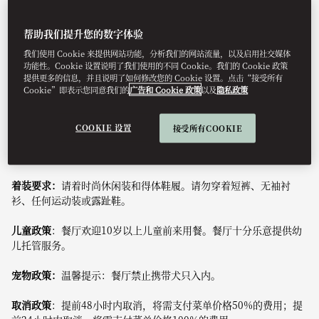
帮助我们提升您的数字体验
Colonnade餐厅荣获米其林二星殊荣，在美丽的湖畔环境中供应现
我们使用 Cookie 来提供网站功能，分析我们的网站流量，以及启用社交媒体
代法式美食。菜品由行政主厨Gilad Peled及其团队精心制作，其灵
功能性。Cookie 设置说明了我们使用的不同 Cookie。我们的 Cookie 政策
提供更多的信息，并且说明了如何修改您的 Cookie 设置。点击“接受所有
感源自周围风景秀丽的自然环境，重点突出当地的时令特色。
Cookie”即表示您同意我们的
广告和 Cookie 政策
以及
隐私政策
优雅而富有创意的菜肴堪称艺术品，仅使用优质食材，大部分来自
瑞士本地的自然资源，烹制地方特色美食。甄选优质葡萄酒系列为
COOKIE 设置
接受所有COOKIE
您的用餐体验锦上添花。
着装要求：
请着时尚休闲装和得体鞋履。请勿穿着短裤、无袖衬
衫、任何运动装或露趾鞋。
儿童政策
：餐厅欢迎10岁以上儿童前来用餐。餐厅十分乐意提供幼
儿托管服务。
宠物政策：
温馨提示：餐厅禁止携带犬只入内。
取消政策
：提前48小时内取消，将需支付菜单价格50%的费用；提