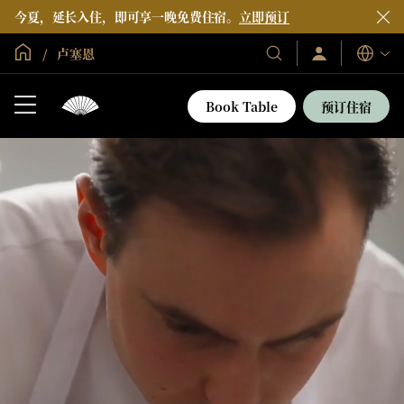
今夏，延长入住，即可享一晚免费住宿。
立即预订
全球首页
卢塞恩
登
我
语
录/
们
言
立
的
即
Book Table
预订住宿
加
酒
入
店
和
度
假
村