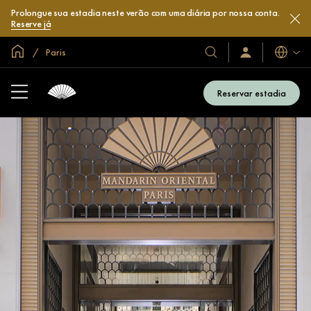
Prolongue sua estadia neste verão com uma diária por nossa conta.
Reserve já
Site global
Paris
Idiomas
Nossos
Login/Inscreva-
se
hotéis
já
e
Reservar estadia
resorts