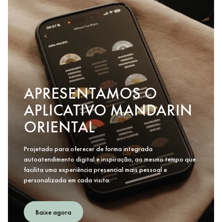
APRESENTAMOS O
APLICATIVO MANDARIN
ORIENTAL
Projetado para oferecer de forma integrada
autoatendimento digital e inspiração, ao mesmo tempo que
facilita uma experiência presencial mais pessoal e
personalizada em cada visita.
Baixe agora