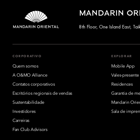
MANDARIN OR
8th Floor, One Island East, T
CORPORATIVO
EXPLORAR
Quem somos
Mobile App
A O&MO Alliance
Vales-presente
Contatos corporativos
Residences
Escritórios regionais de vendas
Garantia de mel
Sustentabilidade
Mandarin Orie
Investidores
Sala de impren
Carreiras
Fan Club Advisors