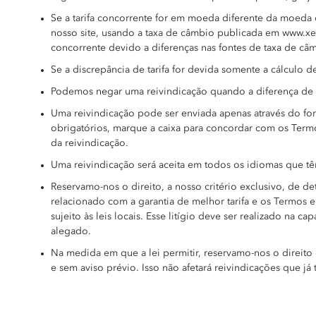
Se a tarifa concorrente for em moeda diferente da moeda d
nosso site, usando a taxa de câmbio publicada em www.xe.c
concorrente devido a diferenças nas fontes de taxa de câ
Se a discrepância de tarifa for devida somente a cálculo d
Podemos negar uma reivindicação quando a diferença de t
Uma reivindicação pode ser enviada apenas através do for
obrigatórios, marque a caixa para concordar com os Termos
da reivindicação.
Uma reivindicação será aceita em todos os idiomas que t
Reservamo-nos o direito, a nosso critério exclusivo, de d
relacionado com a garantia de melhor tarifa e os Termos e c
sujeito às leis locais. Esse litígio deve ser realizado n
alegado.
Na medida em que a lei permitir, reservamo-nos o direito d
e sem aviso prévio. Isso não afetará reivindicações que j