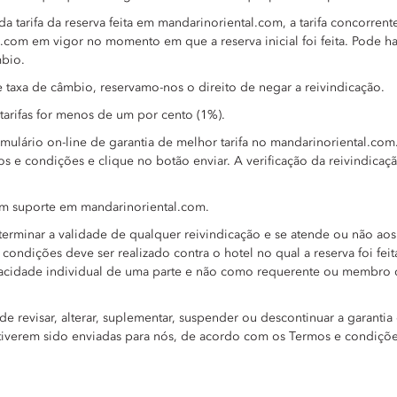
a tarifa da reserva feita em mandarinoriental.com, a tarifa concorre
om em vigor no momento em que a reserva inicial foi feita. Pode haver
mbio.
e taxa de câmbio, reservamo-nos o direito de negar a reivindicação.
arifas for menos de um por cento (1%).
mulário on-line de garantia de melhor tarifa no mandarinoriental.com
 e condições e clique no botão enviar. A verificação da reivindicação
êm suporte em mandarinoriental.com.
eterminar a validade de qualquer reivindicação e se atende ou não ao
ondições deve ser realizado contra o hotel no qual a reserva foi feita
a capacidade individual de uma parte e não como requerente ou membro
e revisar, alterar, suplementar, suspender ou descontinuar a garantia
á tiverem sido enviadas para nós, de acordo com os Termos e condiçõe