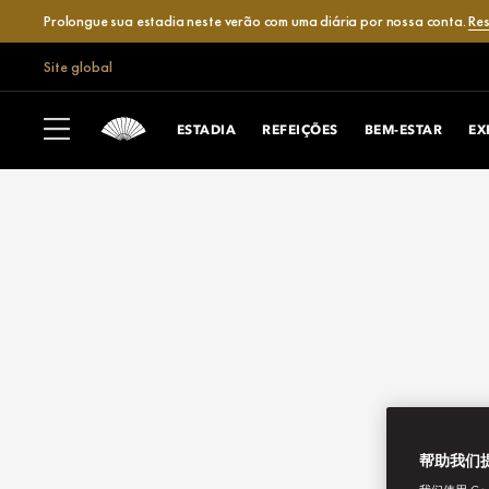
Prolongue sua estadia neste verão com uma diária por nossa conta.
Res
Site global
ESTADIA
REFEIÇÕES
BEM-ESTAR
EX
帮助我们