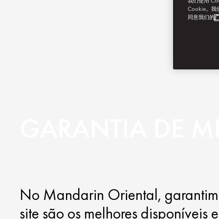
我们使用 C
Cookie。
同意我们的
广
GARANTIA DE M
No Mandarin Oriental, garantimo
site são os melhores disponíveis 