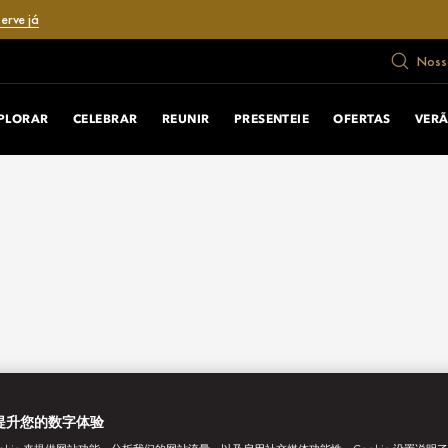
erve já
Nosso
PLORAR
CELEBRAR
REUNIR
PRESENTEIE
OFERTAS
VER
提升您的数字体验