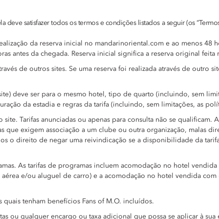
ela deve satisfazer todos os termos e condições listados a seguir (os “Termo
realização da reserva inicial no mandarinoriental.com e ao menos 48 
 antes da chegada. Reserva inicial significa a reserva original feita 
s através de outros sites. Se uma reserva foi realizada através de outr
ro site) deve ser para o mesmo hotel, tipo de quarto (incluindo, sem l
ração da estadia e regras da tarifa (incluindo, sem limitações, as pol
 site. Tarifas anunciadas ou apenas para consulta não se qualificam. A g
rifas que exigem associação a um clube ou outra organização, malas dir
os o direito de negar uma reivindicação se a disponibilidade da tar
rogramas. As tarifas de programas incluem acomodação no hotel vend
ifa aérea e/ou aluguel de carro) e a acomodação no hotel vendida com
 as quais tenham benefícios Fans of M.O. incluídos.
etas ou qualquer encargo ou taxa adicional que possa se aplicar à sua 