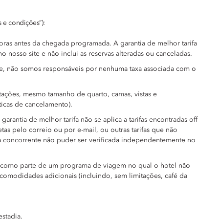
s e condições”):
horas antes da chegada programada. A garantia de melhor tarifa
no nosso site e não inclui as reservas alteradas ou canceladas.
o site, não somos responsáveis por nenhuma taxa associada com o
imitações, mesmo tamanho de quarto, camas, vistas e
íticas de cancelamento).
arantia de melhor tarifa não se aplica a tarifas encontradas off-
etas pelo correio ou por e-mail, ou outras tarifas que não
ifa concorrente não puder ser verificada independentemente no
ida como parte de um programa de viagem no qual o hotel não
 comodidades adicionais (incluindo, sem limitações, café da
estadia.