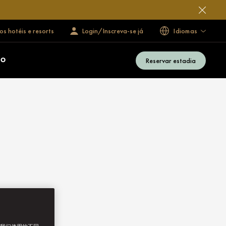
s hotéis e resorts
Login/Inscreva-se já
Idiomas
Reservar estadia
ÃO