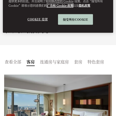
提供更多的信息，并且说明了如何修改您的 Cookie 设置。点击“接受所有
心设计的独特魅力。在市中心
Cookie”即表示您同意我们的
广告和 Cookie 政策
以及
隐私政策
纵览壮丽景观，尊享奢华住宿
COOKIE 设置
接受所有COOKIE
和周到服务。
查看全部
客房
连通房与家庭房
套房
特色套房