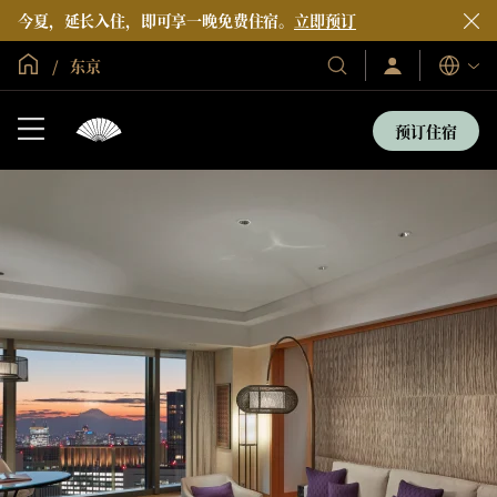
今夏，延长入住，即可享一晚免费住宿。
立即预订
全球首页
东京
登
我
语
录/
们
言
立
的
即
预订住宿
加
酒
入
店
和
度
假
村