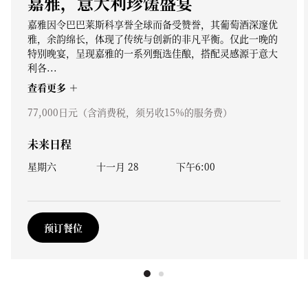
嘉雅，意大利珍馐盛宴
嘉雅因令巴巴莱斯科享誉全球而备受赞誉，其葡萄酒深邃优
雅，余韵绵长，体现了传统与创新的非凡平衡。仅此一晚的
特别晚宴，呈现嘉雅的一系列甄选佳酿，搭配灵感源于意大
利各...
查看更多
77,000日元（含消费税，须另收15%的服务费）
未来日程
星期六
十一月 28
下午6:00
预订餐位