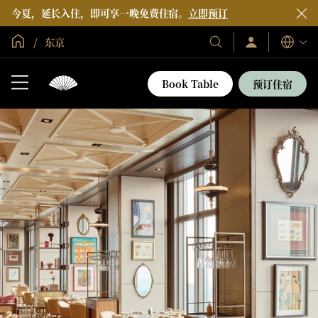
今夏，延长入住，即可享一晚免费住宿。
立即预订
全球首页
东京
登
我
语
录/
们
言
立
的
即
Book Table
预订住宿
加
酒
入
店
和
度
假
村