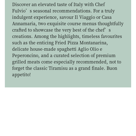
Discover an elevated taste of Italy with Chef
Fulvio’s seasonal recommendations. For a truly
早餐菜单
indulgent experience, savour Il Viaggio or Casa
Annamaria, two exquisite course menus thoughtfully
crafted to showcase the very best of the chef’s
Begin your day with a sumptuous buffet breakfast
creations. Among the highlights, timeless favourites
featuring an array of culinary delights, ranging from
such as the enticing Fried Pizza Montanarina,
classic Western favourites to authentic Japanese
delicate house-made spaghetti Aglio Olio e
dishes.
Peperoncino, and a curated selection of premium
grilled meats come especially recommended, not to
forget the classic Tiramisu as a grand finale. Buon
appetito!