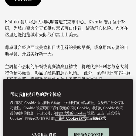
K'shiki 餐厅将意大利风味带进东京市中心。K'shiki 餐厅位于38
层，为城市饕客全天候供应意式可口佳肴，缔造舒心体验。宾客在
这里还能饱览城市天际线和富士山美景。
尊享融合经典西式美食和日式佳肴的美味早餐，或享用您专属的自
助早餐，开启美好新一天。
主厨精心烹制的午餐或晚餐清爽且精致，将现代烹饪创意与意大利
特色精彩融合，彰显了经典的意式风情。 此外，菜单中还有多种意
式开胃小菜、意面及新鲜鱼类和肉类菜肴供宾客选择。
着装要求
：敬请前来 K'shiki 就餐的宾客着正式休闲装。敬请宾客
帮助我们提升您的数字体验
勿佩戴棒球帽、穿着无袖上衣、休闲凉鞋和人字拖前来用餐。
我们使用 Cookie 来提供网站功能，分析我们的网站流量，以及启用社交媒体
功能性。Cookie 设置说明了我们使用的不同 Cookie。我们的 Cookie 政策
最迟点菜时间：
早餐的最晚入场时间为上午10:00。午餐的最晚点餐
提供更多的信息，并且说明了如何修改您的 Cookie 设置。点击“接受所有
时间为下午2:30，晚餐的最晚点餐时间为晚上10:00。
Cookie”即表示您同意我们的
广告和 Cookie 政策
以及
隐私政策
早餐
早上7:00 - 上午10:30
COOKIE 设置
接受所有COOKIE