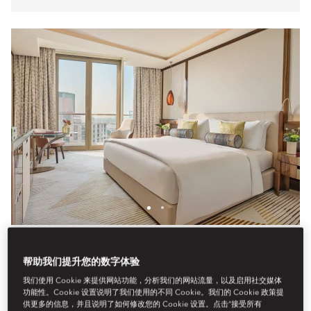
DELUXE FAMILY ROOM
帮助我们提升您的数字体验
These hotel rooms feature king or twin beds, 24-hour butler
我们使用 Cookie 来提供网站功能，分析我们的网站流量，以及启用社交媒体
service, a separate lounge area, a spacious bathroom with a
功能性。Cookie 设置说明了我们使用的不同 Cookie。我们的 Cookie 政策提
walk-in shower.
供更多的信息，并且说明了如何修改您的 Cookie 设置。点击“接受所有