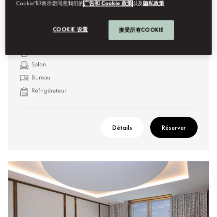
Cookie”即表示您同意我们的
广告和 Cookie 政策
以及
隐私政策
Caractéristiques :
COOKIE 设置
接受所有COOKIE
Chambres communicantes disponibles
Baignoire et douche à effet pluie tropicale
Salon
Bureau
Réfrigérateur
Détails
Réserver