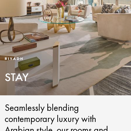
RIYADH
STAY
Seamlessly blending
contemporary luxury with
Arabian style, our rooms and