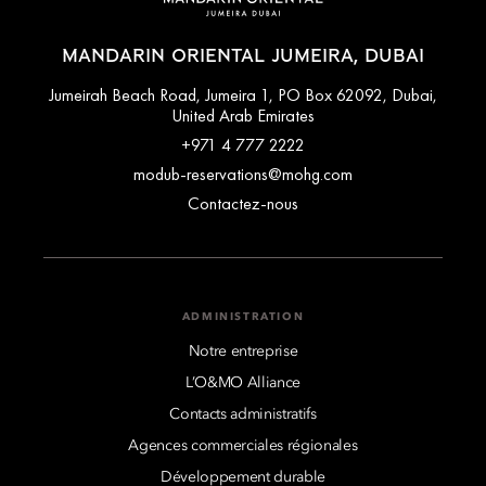
location with convenient access to Dubai's most iconic
landmarks.
MANDARIN ORIENTAL JUMEIRA, DUBAI
Jumeirah Beach Road, Jumeira 1, PO Box 62092, Dubai,
United Arab Emirates
+971 4 777 2222
modub-reservations@mohg.com
Contactez-nous
ADMINISTRATION
Notre entreprise
L’O&MO Alliance
Contacts administratifs
Agences commerciales régionales
Développement durable