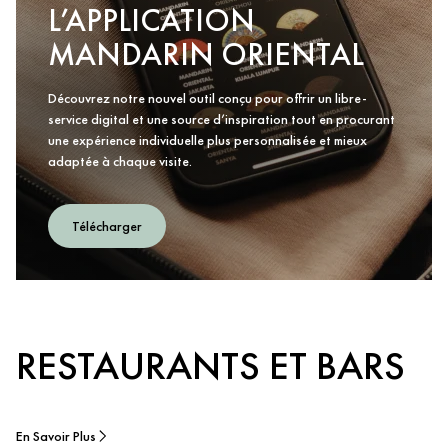
L’APPLICATION
MANDARIN ORIENTAL
Découvrez notre nouvel outil conçu pour offrir un libre-
service digital et une source d’inspiration tout en procurant
une expérience individuelle plus personnalisée et mieux
adaptée à chaque visite.
Télécharger
RESTAURANTS ET BARS
En Savoir Plus