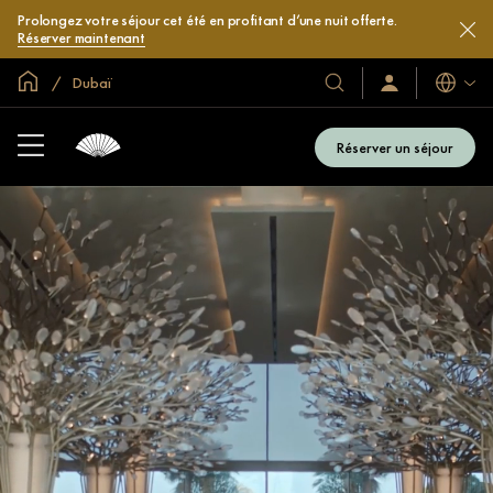
Prolongez votre séjour cet été en profitant d’une nuit offerte.
Réserver maintenant
Accueil
Dubaï
Langues
Nos
Identification/Inscr
hôtels
et
Réserver un séjour
complexes
hôteliers