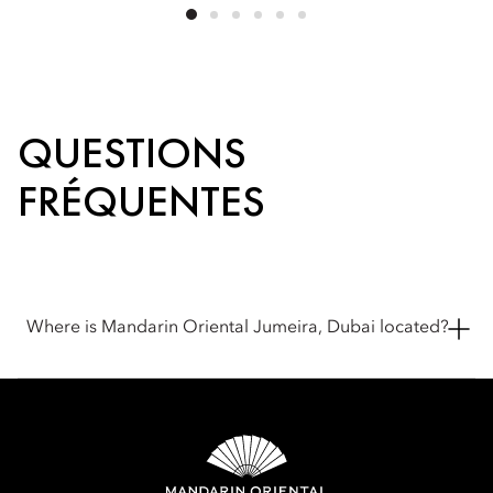
QUESTIONS
FRÉQUENTES
Where is Mandarin Oriental Jumeira, Dubai located?
Mandarin Oriental Jumeira, Dubai is located on Jumeira
Beach Road in Jumeirah 1, offering a beachfront setting
overlooking the Arabian Gulf.
Just minutes from Downtown Dubai and the city's cultural and
lifestyle destinations, the hotel combines a tranquil seaside