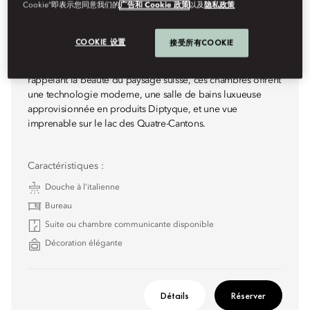
Cookie”即表示您同意我们的
广告和 Cookie 政策
以及
隐私政策
CHAMBRE SUPÉRIEURE AVEC VUE
SUR LE LAC
COOKIE 设置
接受所有COOKIE
Habillées d’une palette de couleurs claires et vives
rappelant la beauté du paysage suisse, ces chambres offrent
une technologie moderne, une salle de bains luxueuse
approvisionnée en produits Diptyque, et une vue
imprenable sur le lac des Quatre-Cantons.
Caractéristiques :
Douche à l’italienne
Bureau
Suite ou chambre communicante disponible
Décoration élégante
Détails
Réserver