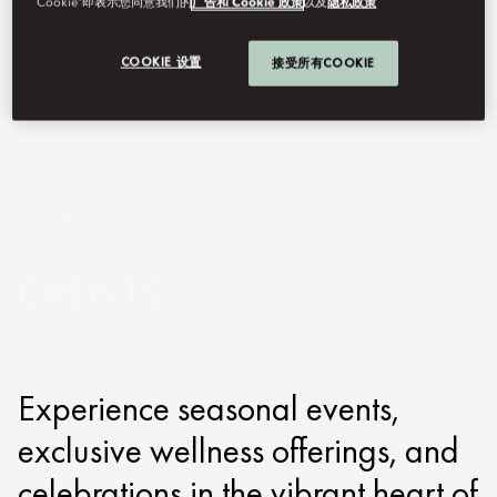
Cookie”即表示您同意我们的
广告和 Cookie 政策
以及
隐私政策
COOKIE 设置
接受所有COOKIE
BOSTON
EVENTS
Experience seasonal events,
exclusive wellness offerings, and
celebrations in the vibrant heart of