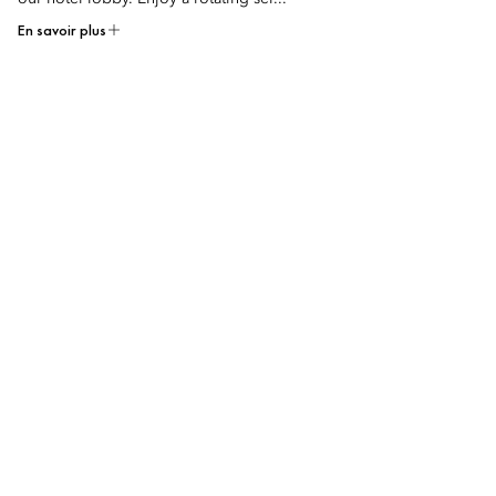
En savoir plus
Summer Radiance Rituals
Bien-être
The Spa
Embrace the season with a curated collection of restorative