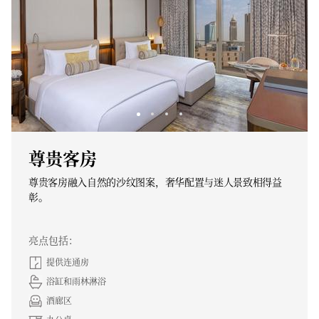
尊贵客房
尊贵客房融入自然的沙纹图案，奢华配置与迷人景致相得益
彰。
亮点包括：
提供连通房
浴缸和雨林淋浴
酒廊区