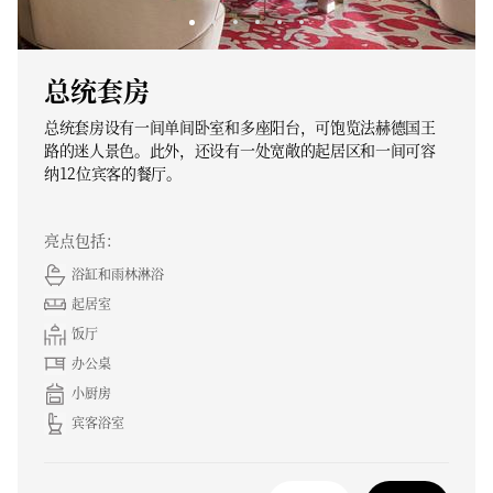
总统套房
总统套房设有一间单间卧室和多座阳台，可饱览法赫德国王
路的迷人景色。此外，还设有一处宽敞的起居区和一间可容
纳12位宾客的餐厅。
亮点包括：
浴缸和雨林淋浴
起居室
饭厅
办公桌
小厨房
宾客浴室