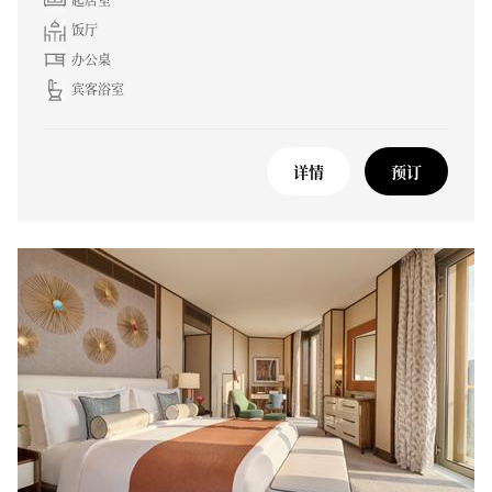
饭厅
办公桌
宾客浴室
详情
预订