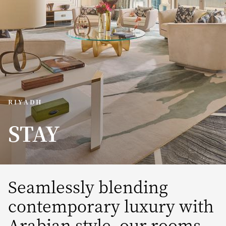
RIYADH
STAY
Seamlessly blending
contemporary luxury with
Arabian style, our rooms