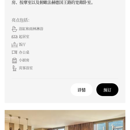
房、按摩室以及俯瞰法赫德国王路的宽敞卧室。
亮点包括：
浴缸和雨林淋浴
起居室
饭厅
办公桌
小厨房
宾客浴室
详情
预订