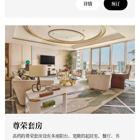
详情
预订
尊荣套房
高档的尊荣套房设有多座阳台、宽敞的起居室、餐厅、书