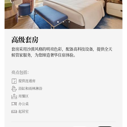
高级套房
套房采用沙漠风格的明亮色彩，配备高科技设备，提供全天
候管家服务，为您缔造奢华住宿体验。
亮点包括：
提供连通房
浴缸和雨林淋浴
用餐区
办公桌
起居室