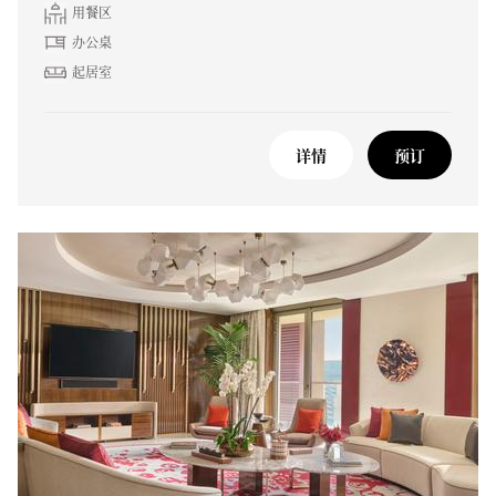
用餐区
办公桌
起居室
详情
预订