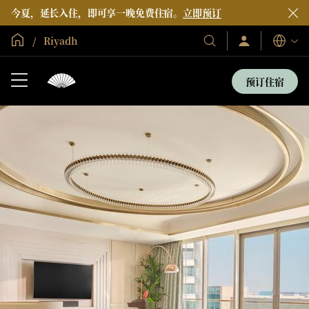
今夏，延长入住，即可享一晚免费住宿。
立即预订
全球首页
Riyadh
登
我
语
录/
们
言
立
的
即
预订住宿
加
酒
入
店
和
度
假
村