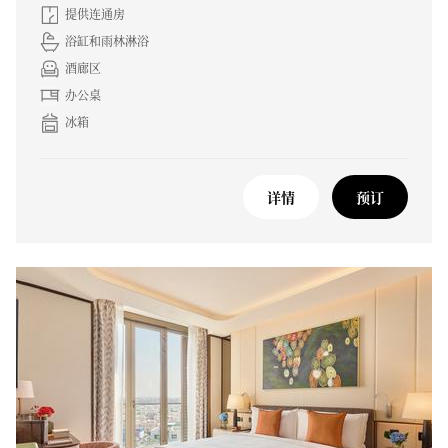
提供连通房
浴缸和雨林淋浴
酒廊区
办公桌
冰箱
详情
预订