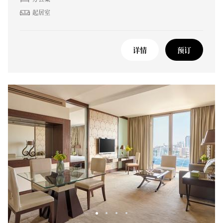
起居室
详情
预订