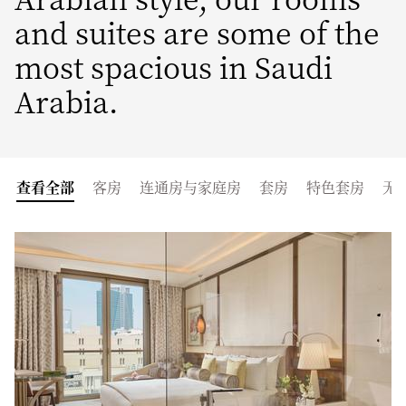
and suites are some of the
most spacious in Saudi
Arabia.
查看全部
客房
连通房与家庭房
套房
特色套房
无