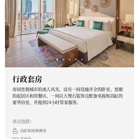
行政套房
房间坐拥城市的迷人风光，设有一间设施齐全的卧室、宽敞
的起居区和用餐区、一间以大理石装饰且配备电视和浴缸的
豪华浴室，并提供24小时管家服务。
亮点包括：
浴缸和雨林淋浴
起居室