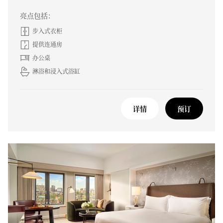
亮点包括：
步入式衣柜
提供连通房
办公桌
淋浴和浸入式浴缸
详情
预订