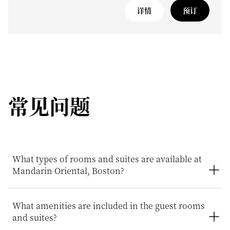
详情
预订
常见问题
What types of rooms and suites are available at
Mandarin Oriental, Boston?
Mandarin Oriental, Boston offers a selection of rooms and
What amenities are included in the guest rooms
suites, from deluxe rooms to Presidential and Royal
and suites?
suites. The residential styled suites are perfect for
families or groups looking for an extended stay.