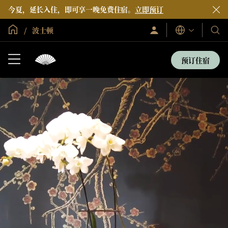
今夏，延长入住，即可享一晚免费住宿。
立即预订
全球首页
波士顿
登
我
语
录/
言
们
立
即
的
预订住宿
加
酒
入
店
和
度
假
村