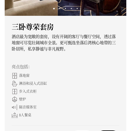
三卧尊荣套房
酒店最为宽敞的套房，设有开阔的客厅与餐厅空间，透过落
地窗可尽览壮阔城市全景。更可甄选坐落后湾核心地带的三
卧居所，私享静谧与非凡视野。
亮点包括：
落地窗
淋浴和浸入式浴缸
步入式衣柜
壁炉
隔音媒体室
8人餐桌