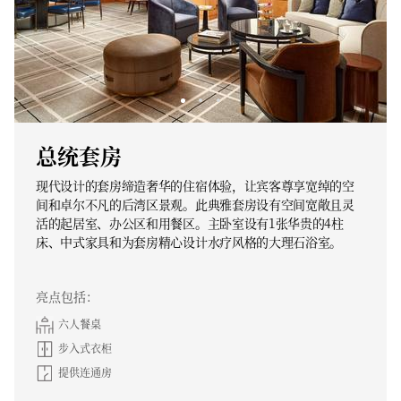
总统套房
现代设计的套房缔造奢华的住宿体验，让宾客尊享宽绰的空
间和卓尔不凡的后湾区景观。此典雅套房设有空间宽敞且灵
活的起居室、办公区和用餐区。主卧室设有1张华贵的4柱
床、中式家具和为套房精心设计水疗风格的大理石浴室。
亮点包括：
六人餐桌
步入式衣柜
提供连通房