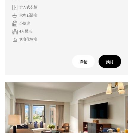
步入式衣柜
大理石浴室
小厨房
4人餐桌
宾客化妆室
详情
预订