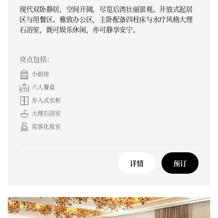
现代双卧静居，空间开阔，尽览后湾壮丽景观。开放式起居
区与用餐区、雅致办公区，主卧配备四柱床与水疗风格大理
石浴室，既可娱乐休闲，亦可静享安宁。
亮点包括：
小厨房
六人餐桌
步入式衣柜
大理石浴室
宾客化妆室
详情
预订