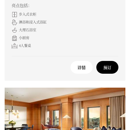
亮点包括：
步入式衣柜
淋浴和浸入式浴缸
大理石浴室
小厨房
4人餐桌
详情
预订