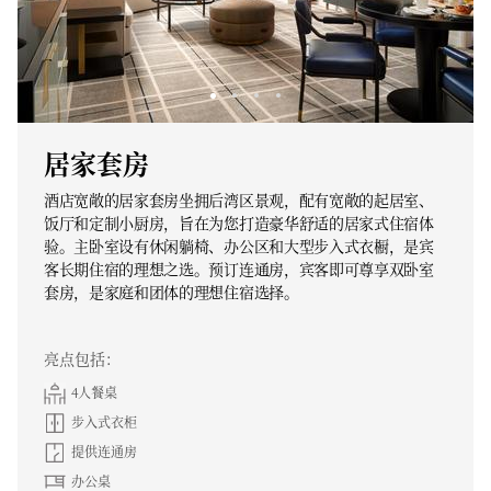
居家套房
酒店宽敞的居家套房坐拥后湾区景观，配有宽敞的起居室、
饭厅和定制小厨房，旨在为您打造豪华舒适的居家式住宿体
验。主卧室设有休闲躺椅、办公区和大型步入式衣橱，是宾
客长期住宿的理想之选。预订连通房，宾客即可尊享双卧室
套房，是家庭和团体的理想住宿选择。
亮点包括：
4人餐桌
步入式衣柜
提供连通房
办公桌