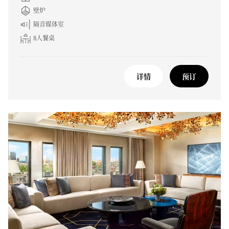
壁炉
隔音媒体室
8人餐桌
详情
预订