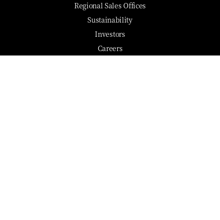
Regional Sales Offices
Sustainability
Investors
Careers
Fan Club Advisors
EXPLORE
Gift Cards
Residences
Best Rate Promise
Media Centre
Shop MO
SUPPORT
Fans of M.O. Login
联系我们