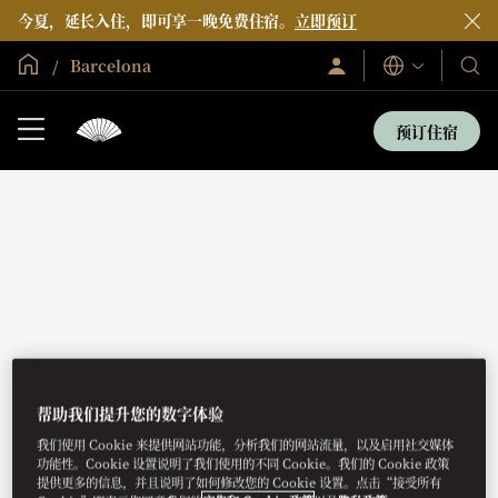
今夏，延长入住，即可享一晚免费住宿。
立即预订
全球首页
Barcelona
登
我
语
录/
言
们
立
即
的
预订住宿
加
酒
入
店
和
度
假
村
BARCELONA
GALLERY
帮助我们提升您的数字体验
我们使用 Cookie 来提供网站功能，分析我们的网站流量，以及启用社交媒体
功能性。Cookie 设置说明了我们使用的不同 Cookie。我们的 Cookie 政策
提供更多的信息，并且说明了如何修改您的 Cookie 设置。点击“接受所有