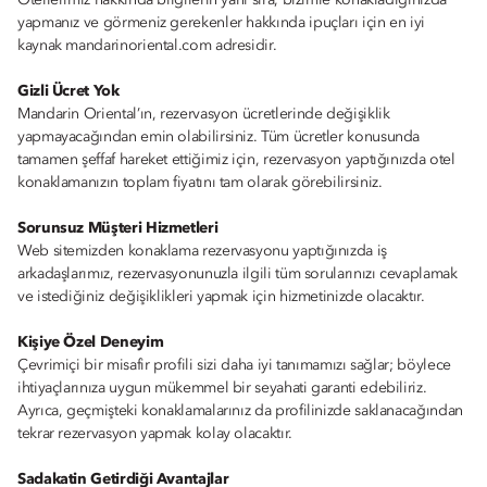
Otellerimiz hakkında bilgilerin yanı sıra, bizimle konakladığınızda
yapmanız ve görmeniz gerekenler hakkında ipuçları için en iyi
kaynak mandarinoriental.com adresidir.
Gizli Ücret Yok
Mandarin Oriental’ın, rezervasyon ücretlerinde değişiklik
yapmayacağından emin olabilirsiniz. Tüm ücretler konusunda
tamamen şeffaf hareket ettiğimiz için, rezervasyon yaptığınızda otel
konaklamanızın toplam fiyatını tam olarak görebilirsiniz.
Sorunsuz Müşteri Hizmetleri
Web sitemizden konaklama rezervasyonu yaptığınızda iş
arkadaşlarımız, rezervasyonunuzla ilgili tüm sorularınızı cevaplamak
ve istediğiniz değişiklikleri yapmak için hizmetinizde olacaktır.
Kişiye Özel Deneyim
Çevrimiçi bir misafir profili sizi daha iyi tanımamızı sağlar; böylece
ihtiyaçlarınıza uygun mükemmel bir seyahati garanti edebiliriz.
Ayrıca, geçmişteki konaklamalarınız da profilinizde saklanacağından
tekrar rezervasyon yapmak kolay olacaktır.
Sadakatin Getirdiği Avantajlar