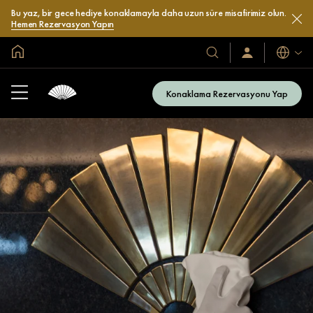
Bu yaz, bir gece hediye konaklamayla daha uzun süre misafirimiz olun.
Hemen Rezervasyon Yapın
Global Ana Sayfa
Diller
Otel
Oturum
Açın
ve
/
Resort’larımız
Şimdi
Konaklama Rezervasyonu Yap
Katılın