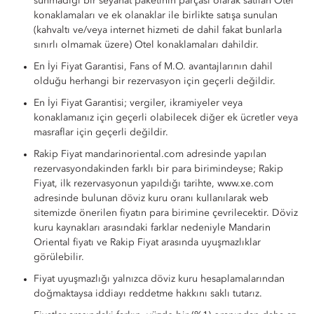
sunmadığı bir seyahat paketinin parçası olarak satılan Otel
konaklamaları ve ek olanaklar ile birlikte satışa sunulan
(kahvaltı ve/veya internet hizmeti de dahil fakat bunlarla
sınırlı olmamak üzere) Otel konaklamaları dahildir.
En İyi Fiyat Garantisi, Fans of M.O. avantajlarının dahil
olduğu herhangi bir rezervasyon için geçerli değildir.
En İyi Fiyat Garantisi; vergiler, ikramiyeler veya
konaklamanız için geçerli olabilecek diğer ek ücretler veya
masraflar için geçerli değildir.
Rakip Fiyat mandarinoriental.com adresinde yapılan
rezervasyondakinden farklı bir para birimindeyse; Rakip
Fiyat, ilk rezervasyonun yapıldığı tarihte, www.xe.com
adresinde bulunan döviz kuru oranı kullanılarak web
sitemizde önerilen fiyatın para birimine çevrilecektir. Döviz
kuru kaynakları arasındaki farklar nedeniyle Mandarin
Oriental fiyatı ve Rakip Fiyat arasında uyuşmazlıklar
görülebilir.
Fiyat uyuşmazlığı yalnızca döviz kuru hesaplamalarından
doğmaktaysa iddiayı reddetme hakkını saklı tutarız.