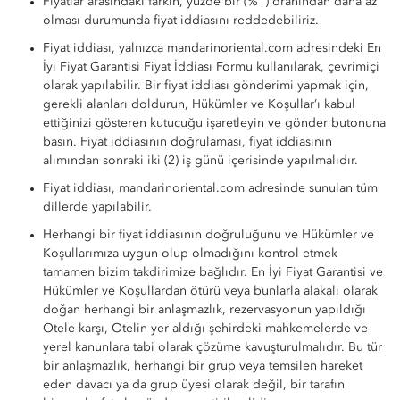
Fiyatlar arasındaki farkın, yüzde bir (%1) oranından daha az
olması durumunda fiyat iddiasını reddedebiliriz.
Fiyat iddiası, yalnızca mandarinoriental.com adresindeki En
İyi Fiyat Garantisi Fiyat İddiası Formu kullanılarak, çevrimiçi
olarak yapılabilir. Bir fiyat iddiası gönderimi yapmak için,
gerekli alanları doldurun, Hükümler ve Koşullar’ı kabul
ettiğinizi gösteren kutucuğu işaretleyin ve gönder butonuna
basın. Fiyat iddiasının doğrulaması, fiyat iddiasının
alımından sonraki iki (2) iş günü içerisinde yapılmalıdır.
Fiyat iddiası, mandarinoriental.com adresinde sunulan tüm
dillerde yapılabilir.
Herhangi bir fiyat iddiasının doğruluğunu ve Hükümler ve
Koşullarımıza uygun olup olmadığını kontrol etmek
tamamen bizim takdirimize bağlıdır. En İyi Fiyat Garantisi ve
Hükümler ve Koşullardan ötürü veya bunlarla alakalı olarak
doğan herhangi bir anlaşmazlık, rezervasyonun yapıldığı
Otele karşı, Otelin yer aldığı şehirdeki mahkemelerde ve
yerel kanunlara tabi olarak çözüme kavuşturulmalıdır. Bu tür
bir anlaşmazlık, herhangi bir grup veya temsilen hareket
eden davacı ya da grup üyesi olarak değil, bir tarafın