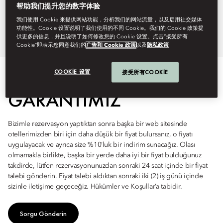
yapabileceğinizi garanti
帮助我们提升您的数字体验
ediyoruz.
我们使用 Cookie 来提供网站功能，分析我们的网站流量，以及启用社交媒体
功能性。Cookie 设置说明了我们使用的不同 Cookie。我们的 Cookie 政策提
供更多的信息，并且说明了如何修改您的 Cookie 设置。点击“接受所有
Cookie”即表示您同意我们的
广告和 Cookie 政策
以及
隐私政策
COOKIE 设置
接受所有COOKIE
GARANTIMIZ
Bizimle rezervasyon yaptıktan sonra başka bir web sitesinde
otellerimizden biri için daha düşük bir fiyat bulursanız, o fiyatı
uygulayacak ve ayrıca size %10’luk bir indirim sunacağız. Olası
olmamakla birlikte, başka bir yerde daha iyi bir fiyat bulduğunuz
takdirde, lütfen rezervasyonunuzdan sonraki 24 saat içinde bir fiyat
talebi gönderin. Fiyat talebi aldıktan sonraki iki (2) iş günü içinde
sizinle iletişime geçeceğiz. Hükümler ve Koşullar’a tabidir.
Sorgu Gönderin