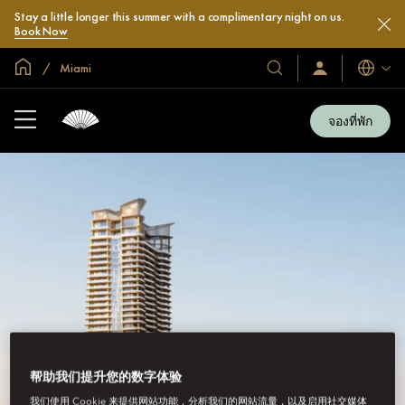
Stay a little longer this summer with a complimentary night on us.
Book Now
หน้าหลักทั่วโลก
Miami
โรงแรม
ลงชื่อ
ภาษา
เข้า
และ
ใช้
รีสอร์ท
/
จองที่พัก
สมัคร
ของ
เข้า
เรา
ร่วม
เลย
帮助我们提升您的数字体验
我们使用 Cookie 来提供网站功能，分析我们的网站流量，以及启用社交媒体