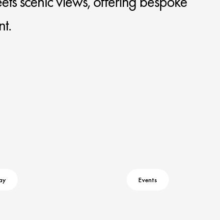
ts scenic views, offering bespoke
t.
ay
Events