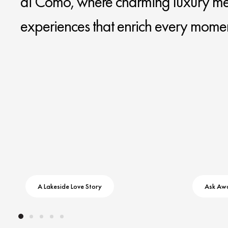
di Como, where charming luxury mee
experiences that enrich every momen
A Lakeside Love Story
Ask Aw