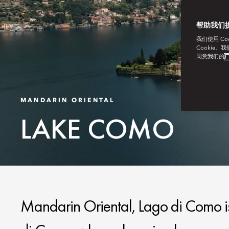
帮助我们
我们使用 C
Cookie。
同意我们的
广
MANDARIN ORIENTAL
LAKE COMO
Mandarin Oriental, Lago di Como is