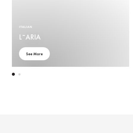
ITALIAN
L˜ARIA
See More