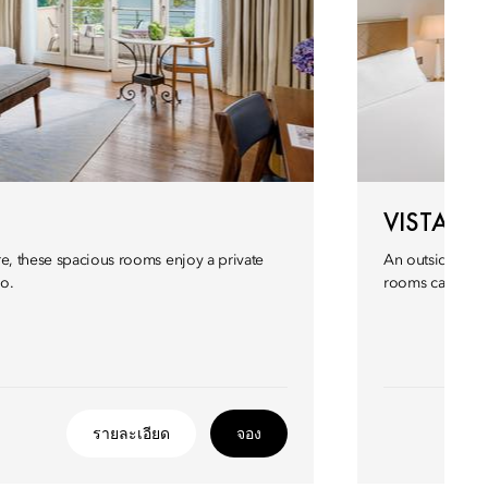
VISTA 
re, these spacious rooms enjoy a private
An outside balc
o.
rooms can be co
รายละเอียด
จอง