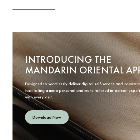
INTRODUCING THE
MANDARIN ORIENTAL AP
Designed to seamlessly deliver digital self-service and inspirati
facilitating a more personal and more tailored in-person exper
with every visit.
Download Now