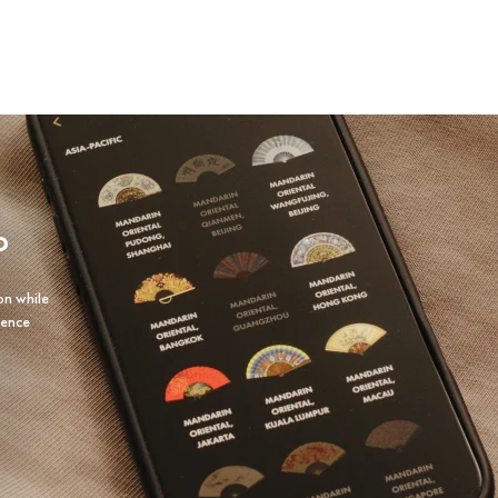
P
on while
ience