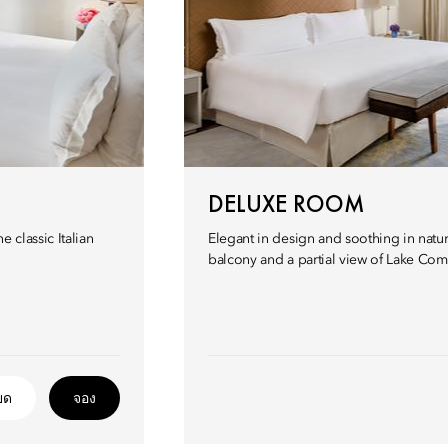
DELUXE ROOM
 classic Italian
Elegant in design and soothing in natu
balcony and a partial view of Lake Com
ยด
จอง