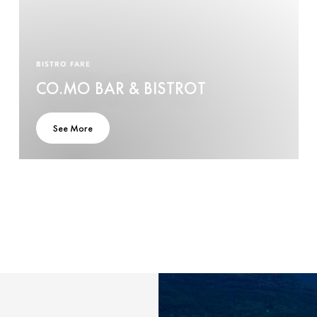
BISTRO FARE
CO.MO BAR & BISTROT
See More