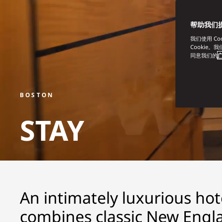
帮助我们
我们使用 C
Cookie。
同意我们的
广
BOSTON
STAY
An intimately luxurious ho
combines classic New Engla