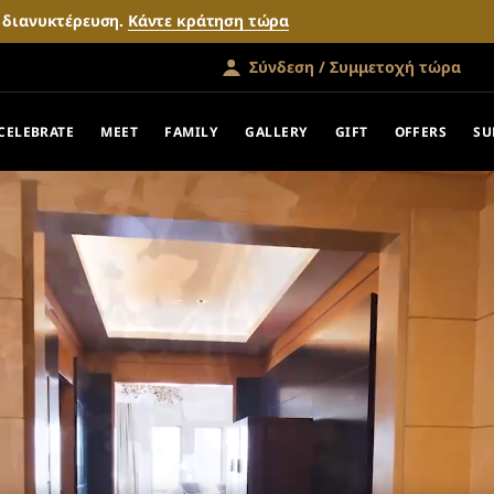
ν διανυκτέρευση.
Κάντε κράτηση τώρα
Σύνδεση / Συμμετοχή τώρα
CELEBRATE
MEET
FAMILY
GALLERY
GIFT
OFFERS
SU