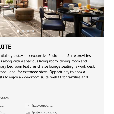
UITE
tial-style stay, our expansive Residential Suite provides
 along with a spacious living room, dining room and
mary bedroom features chaise lounge seating, a work desk
obe, ideal for extended stays. Opportunity to book a
s to enjoy a 2-bedroom suite, well fit for families and
νουν:
ομα
Γκαρνταρόμπα
άτια
Γραφείο εργασίας