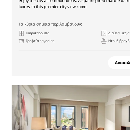
enjoy the city accommodations. A spa-inspired marble bat
luxury to this premier city view room.
Τα κύρια σημεία περιλαμβάνουν:
Γκαρνταρόμπα
Διαθέσιμες σ
Γραφείο εργασίας
Ντουζ βροχής
Ανακα