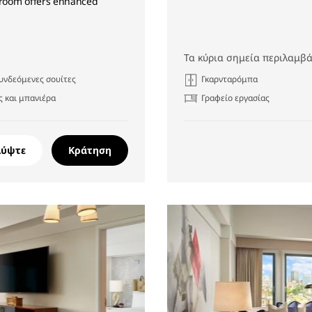
hroom offers enhanced
Τα κύρια σημεία περιλαμβά
υνδεόμενες σουίτες
Γκαρνταρόμπα
 και μπανιέρα
Γραφείο εργασίας
λύψτε
Κράτηση