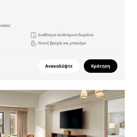
νουν:
Διαθέσιμα συνδεόμενα δωμάτια
Ντουζ βροχής και μπανιέρα
Ανακαλύψτε
Κράτηση