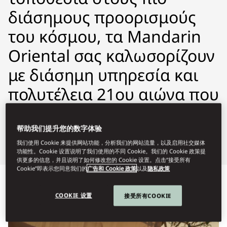
διάσημους προορισμούς
του κόσμου, τα Mandarin
Oriental σας καλωσορίζουν
με διάσημη υπηρεσία και
πολυτέλεια 21ου αιώνα που
εμπνέεται από τις αξίες της
Ανατολής.
帮助我们提升您的数字体验
我们使用 Cookie 来提供网站功能，分析我们的网站流量，以及启用社交媒体
功能性。Cookie 设置说明了我们使用的不同 Cookie。我们的 Cookie 政策提
供更多的信息，并且说明了如何修改您的 Cookie 设置。点击“接受所有
Cookie”即表示您同意我们的
广告和 Cookie 政策
以及
隐私政策
COOKIE 设置
接受所有COOKIE