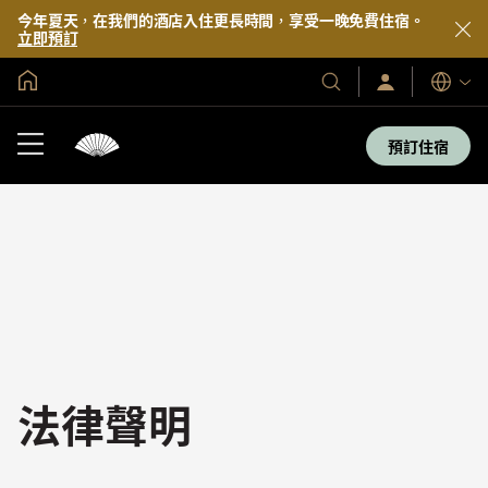
今年夏天，在我們的酒店入住更長時間，享受一晚免費住宿。
立即預訂
全球首頁
登
我
語
入/
們
言
立
的
即
預訂住宿
加
酒
入
店
及
度
假
村
法律聲明