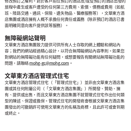
修改預訂之權利。對於客戶前往預訂的酒店及/或從預訂的酒店出發的
旅程中產生或客戶遭受的任何第三方費用、索償、債務或費用（如航
班、陸路交通、通訊、保險、遺失物品、醫療服務等），文華東方酒
店集團或酒店擁有人概不承擔任何責任或義務（除非預訂的酒店已書
面明確同意向客戶提供該等服務）。
無障礙網站聲明
文華東方酒店集團致力提供可供所有人士存取的網上體驗和網站內
容；我們的網站經過精心設計，以符合無障礙網站內容準則。如果您
對網站的無障礙功能有任何疑問，或想要報告有關網站無障礙功能的
問題，請聯絡
mohg-gc@mohg.com
。
文華東方酒店管理式住宅
文華東方酒店管理式住宅（「管理式住宅」）並非由文華東方酒店集
團或其任何附屬公司（「文華東方酒店集團」）所開發、贊助、擁
有、提供或出售，而且文華東方酒店集團不就管理式住宅作出任何類
型的陳述、保證或擔保。管理式住宅的開發商會根據文華東方酒店集
團發出的可撤銷許可使用文華東方的名稱及商標，且此許可或會到期
或終止。