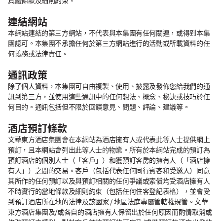
具體條款及細則約束。
連結網站
本網站連結的第三方網站，不代表與本集團有任何關連，或得到本集
團認可。本集團不承擔任何於第三方網站進行的活動或所載資料的任
何義務或法律責任。
通訊政策
除了個人資料，本集團可自由複製、使用、披露及發佈您給我們的通
訊到第三方，並使用這些通訊中的任何想法、概念、秘訣或技巧於任
何目的。通訊包括但不限於回饋意見、問題、評論、建議等。
酒店預訂條款
文華東方酒店集團會在本網站為酒店擁有人或代表此等人士提供網上
預訂，且本網站會列出此等人士的物業。所有於本網站完成的預訂為
預訂酒店的個別人士（「客戶」）和獲預訂客房的擁有人（「酒店擁
有人」）之間的交易。客戶（包括代表任何同行賓客和受邀人）同意
其所作的任何預訂以及與預訂相關的任何爭議或索償均受酒店擁有人
不時實行的當地條款及細則約束（包括任何住客登記表格），並會受
到預訂酒店所在地的法律及該國家 / 地區法庭專屬管轄權規管。文華
東方酒店集團及/或各自的酒店擁有人保留出於任何原因而酌情取消或