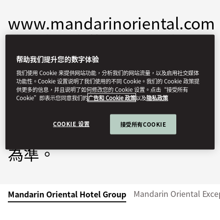
www.mandarinoriental.com
的內容由文華東方酒店集團
（本集團）撰寫及/或授權，
帮助我们提升您的数字体验
存取及使用本網站需受以下條
我们使用 Cookie 来提供网站功能，分析我们的网站流量，以及启用社交媒体
功能性。Cookie 设置说明了我们使用的不同 Cookie。我们的 Cookie 政策提
供更多的信息，并且说明了如何修改您的 Cookie 设置。点击“接受所有
款及細則的約束。如果以下條
Cookie”即表示您同意我们的
广告和 Cookie 政策
以及
隐私政策
款及細則的英文版和任何翻譯
COOKIE 设置
接受所有COOKIE
版本之間有差異，均以英文版
為準。
Mandarin Oriental Exc
Mandarin Oriental Hotel Group