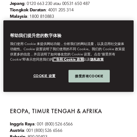
Jepang
: 0120 663 230 atau 00531 650 487
Tiongkok Daratan
: 4001 205 314
Malaysia
: 1800 810883
Selandia Baru
: 001 (800) 526 6566
Singapura
: +65 6222 4722
帮助我们提升您的数字体验
Korea Selatan
: 00.00-00.30
我们使用 Cookie 来提供网站功能，分析我们的网站流量，以及启用社交媒体
AMERIKA
功能性。Cookie 设置说明了我们使用的不同 Cookie。我们的 Cookie 政策提
供更多的信息，并且说明了如何修改您的 Cookie 设置。点击“接受所有
Cookie”即表示您同意我们的
广告和 Cookie 政策
以及
隐私政策
AS
: 001 (800) 526 6566
Meksiko
: 001 (800) 526 6566
Kanada
: 001 (800) 526 6566
COOKIE 设置
接受所有COOKIE
Argentina
: 0800 444 2659
Brasil
: 0800 8913578
EROPA, TIMUR TENGAH & AFRIKA
Inggris Raya
: 001 (800) 526 6566
Austria
: 001 (800) 526 6566