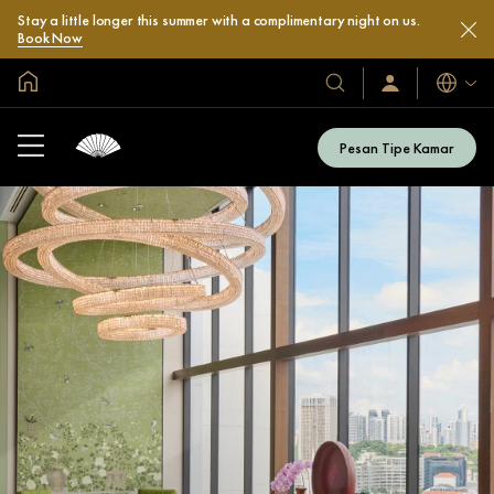
Stay a little longer this summer with a complimentary night on us.
Book Now
Halaman Utama Global
Bahasa
Hotel
Masuk
/
&
Bergabung
Resor
Sekarang
Pesan Tipe Kamar
Kami