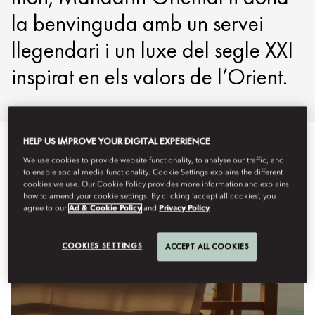
la benvinguda amb un servei
llegendari i un luxe del segle XXI
inspirat en els valors de l’Orient.
HELP US IMPROVE YOUR DIGITAL EXPERIENCE
We use cookies to provide website functionality, to analyse our traffic, and
to enable social media functionality. Cookie Settings explains the different
cookies we use. Our Cookie Policy provides more information and explains
how to amend your cookie settings. By clicking ‘accept all cookies’, you
agree to our
Ad & Cookie Policy
and
Privacy Policy
COOKIES SETTINGS
ACCEPT ALL COOKIES