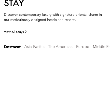
STAY
Discover contemporary luxury with signature oriental charm in
our meticulously designed hotels and resorts.
View All Stays
Asia-Pacific
The Americas
Europe
Middle Ea
Destacat