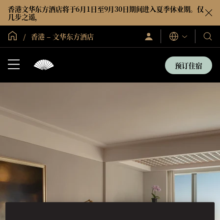
香港文华东方酒店将于6月1日至9月30日期间进入夏季休业期。仅
几步之遥，
全球首页
香港 – 文华东方酒店
登
我
语
录/
言
们
立
即
的
预订住宿
加
酒
入
店
和
度
假
村